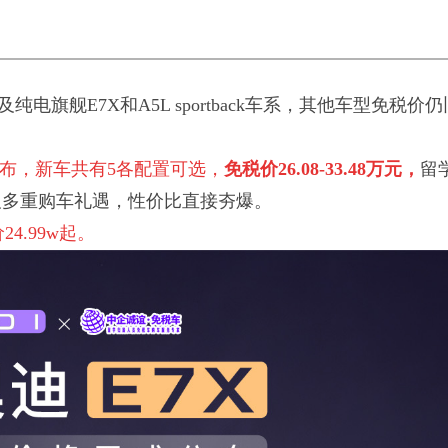
电旗舰E7X和A5L sportback车系，其他车型免
发布，新车共有5各配置可选，
免税价26.08-33.48万元，
留
以及多重购车礼遇，性价比直接夯爆。
4.99w起。