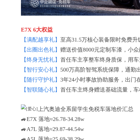
E7X 6大权益
【满配越享礼】
至高31.5万核心装备限时免费
【出圈出色礼】
赠送价值8000元定制车漆，小
【终身无忧礼】
首任车主享整车终身质保，用车
【智行安心礼】
500万高阶智驾系统保障，通勤
【随行守护礼】
3年24小时事故协助服务，出门
【智联随心礼】
首任车主终身赠送基础流量，车
上汽奥迪全系留学生免税车落地价汇总
🚙E7X 落地≈26.78-34.28w
🚙A7L 落地≈29.87-44.54w
🚙A5L 落地≈25.69-38.29w