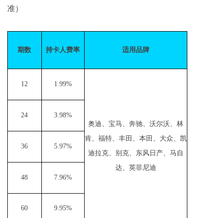
准）
期数
持卡人费率
适用品牌
12
1.99%
24
3.98%
奥迪、宝马、奔驰、沃尔沃、林
肯、福特、丰田、本田、大众、凯
36
5.97%
迪拉克、别克、东风日产、马自
达、英菲尼迪
48
7.96%
60
9.95%