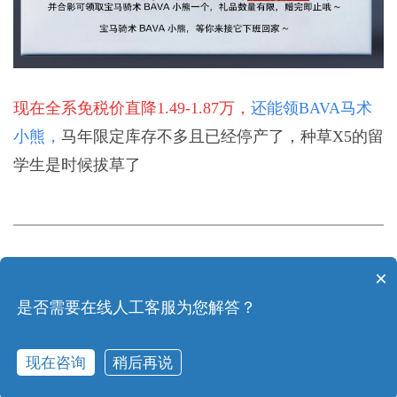
现在全系免税价直降1.49-1.87万，
还能领BAVA马术
小熊，
马年限定库存不多且已经停产了，种草X5的留
学生是时候拔草了
×
上一篇：
纯电旗舰E7X发布|上汽奥迪留学生免税车更新
是否需要在线人工客服为您解答？
下一篇：
藏不住了！年中福利，锁定免税资质还拿礼包
现在咨询
稍后再说
电话咨询
在线咨询
购车留言
全国网点