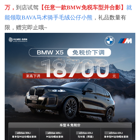
万，
到店试驾
【任意一款BMW免税车型并合影】
就
能领取BAVA马术骑手毛绒公仔小熊
，礼品数量有
限，赠完即止哦~