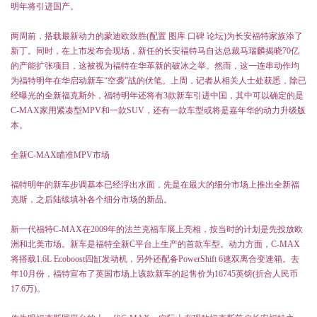
明年将引进国产。
两周前，搭载最新动力的蒙迪欧致胜(配置 图库 口碑 论坛)为长安福特家族添了
新丁。同时，在上市发布会现场，新任的长安福特马自达总裁马瑞麟揭晓70亿
的产能扩张项目，这被视为福特在华革新的破冰之举。然而，这一连串动作均
为福特明年在华启动新车“空袭”战的伏笔。上周，记者从相关人士处获悉，除已
经曝光的全新福克斯外，福特明年还将有3款新车引进中国，其中可以确定的是
C-MAX家用紧凑型MPV和一款SUV，还有一款车型或将是嘉年华的动力升级版
本。
全新C-MAX瞄准MPV市场
福特明年的新车步调基本已经浮出水面，先是在最大的细分市场上推出全新福
克斯，之后陆续填补各个细分市场的新品。
新一代福特C-MAX在2009年的法兰克福车展上亮相，按当时的计划是先投放欧
洲和北美市场。新车是福特全新C平台上生产的首款车型。动力方面，C-MAX
将搭载1.6L Ecoboost四缸发动机，另外还配备PowerShift 6速双离合变速箱。去
年10月份，福特宣布了英国市场上该款新车的起售价为16745英镑(折合人民币
17.6万)。