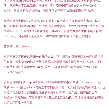
作为跟福克斯同平台的上一代C-MAX，实际上在现款福克斯落户长安福特之
前，已经开始了路试工作。据透露，明年引进国产的将会是全新一代的C-
MAX，它或将助力福特撬动中国目前正处于萌芽状态的家用MPV市场。
福特在这次中国MPV市场契机的把握上，反应速度的确比其过去迅速。据了
解，在欧美日等发达国家，MPV的普及程度很高，MPV销量大约占乘用车市场
的10%以上，平均每3户人家就拥有一辆MPV。但这个数字在中国市场上仅约
3%。因此，不少整车企业认为，MPV在中国市场有很大的上升空间。
首款SUV或为EcoSport
福特早看到了国内SUV细分市场的火爆，它在SUV的引进项目上一直抱着浓厚
的兴趣。长安福特内部人士曾经透露将会引进与福克斯同平台的“Kuga”，不过
后来迅速被证实决定放弃“Kuga”国产，将转而引进与嘉年华同平台的小型
SUV“EcoSport”。
明年引进中国的EcoSport即去年上半年福特在巴西投产的新一代EcoSport。新一
代的EcoSport融合了Kuga与新嘉年华的设计风格，而产品车身尺码将明显大于现
行拉丁美洲版本，而较接近现在的欧规Kuga车系。国产后，福特预计会与
EcoSport动力系统共享当前嘉年华1.3L以及1.5L发动机，后续或将推出性能更出
色的1.6T直喷增压引擎。