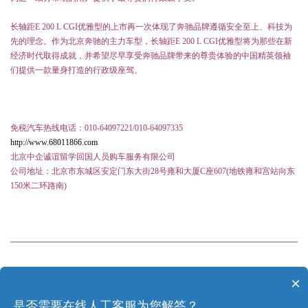
长轴距
E 200 L CGI
优雅型的上市再一次体现了奔驰品牌遵循安全至上、科技为
先的理念。作为北京奔驰的主力车型，长轴距
E 200 L CGI
优雅型将为那些在新
经济时代取得成就，并希望尽早享受奔驰品牌带来的尊贵体验的中国精英领袖
们提供一款量身打造的行政级座驾。
免税汽车热线电话：
010-64097221/010-64097335
http://www.68011866.com
北京中企诚谊留学回国人员购车服务有限公司
公司地址：北京市东城区安定门东大街
28
号雍和大厦
C
座
607(
地铁雍和宫站向东
150
米二环路南
)
×
上一篇：
长安福特明年将上市4款新车！
是否需要在线人工客服为您解答？
下一篇：
光焰万丈，美国媒体高度评价现代ix35