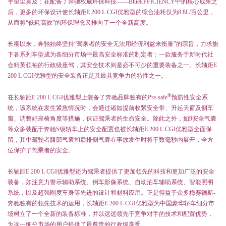
手望尘莫及；在配备了奔驰权威环保科技——
BlueEFFICIENCY
中的核心成果之
后，更多的环保设计使长轴距
E 200 L CGI
优雅型的综合油耗仅为
8.8L/
百公里，
从而将“低耗高效”的环保理念又推向了一个全新高度。
长期以来，奔驰始终坚持“驾乘者的安全无法用经济利益来衡量”的宗旨，力求旗
下各系列车型成为各细分市场中最高安全标准的制定者；一款服务于新时代社
会精英领袖的行政级座驾，其安全技术则是必不可少的重要装备之一。长轴距
E
200 L CGI
优雅型的安全装备正是其最具竞争力的特性之一。
®
在长轴距
E 200 L CGI
优雅型上装备了奔驰品牌独有的
Pre-safe
预防性安全系
统，该系统在发生紧急情况时，会通过诸如提前收紧安全带、升起天窗及侧车
窗、调整好座椅角度等措施，保证驾乘者的生命安全。除此之外，如
9
安全气囊
等众多装配于奔驰
S
级轿车上的安全配置也被长轴距
E 200 L CGI
优雅型全面保
留，其中驾驶者膝部气囊和后排侧气囊在事故发生时将于数毫秒内展开，全方
位保护了驾乘者的安全。
长轴距
E 200 L CGI
优雅型还为驾乘者提供了更加领先的科技和更加广泛的安全
装备，如注意力警示辅助系统、倒车影像系统、自动泊车辅助系统、智能照明
系统，以及超强刚度车身等先进的设计和材料应用。正是得益于众多梅赛德斯
-
奔驰独有的领先技术的运用，长轴距
E 200 L CGI
优雅型为中国豪华轿车细分市
场树立了一个全新的装备标准，并以远远领先于竞争对手的技术和配置优势，
为这一细分市场的用户提供了最尊贵的行政级享受。