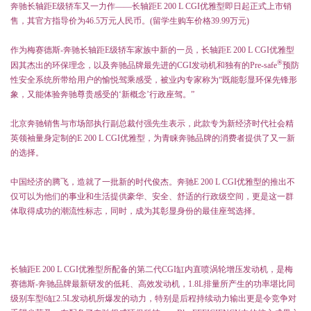
奔驰长轴距
E
级轿车又一力作——长轴距
E 200 L CGI
优雅型即日起正式上市销
售，其官方指导价为
46.5
万元人民币。(留学生购车价格39.99万元)
作为梅赛德斯
-
奔驰长轴距
E
级轿车家族中新的一员，长轴距
E 200 L CGI
优雅型
®
因其杰出的环保理念，以及奔驰品牌最先进的
CGI
发动机和独有的
Pre-safe
预防
性安全系统所带给用户的愉悦驾乘感受，被业内专家称为“既能彰显环保先锋形
象，又能体验奔驰尊贵感受的‘新概念’行政座驾。”
北京奔驰销售与市场部执行副总裁付强先生表示，此款专为新经济时代社会精
英领袖量身定制的
E 200 L CGI
优雅型，为青睐奔驰品牌的消费者提供了又一新
的选择。
中国经济的腾飞，造就了一批新的时代俊杰。奔驰
E 200 L CGI
优雅型的推出不
仅可以为他们的事业和生活提供豪华、安全、舒适的行政级空间，更是这一群
体取得成功的潮流性标志，同时，成为其彰显身份的最佳座驾选择。
长轴距
E 200 L CGI
优雅型所配备的第二代
CGI
缸内直喷涡轮增压发动机，是梅
赛德斯
-
奔驰品牌最新研发的低耗、高效发动机，
1.8L
排量所产生的功率堪比同
级别车型
6
缸
2.5L
发动机所爆发的动力，特别是后程持续动力输出更是令竞争对