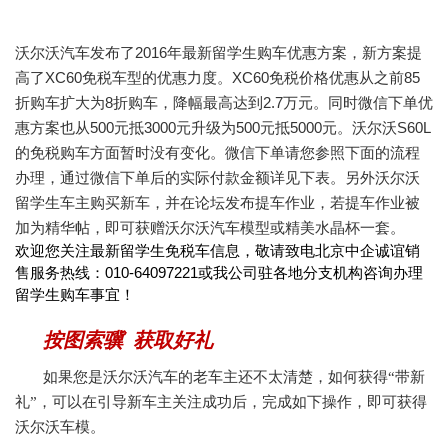
沃尔沃汽车发布了
2016
年最新留学生购车优惠方案，新方案提
高了
XC60
免税车型的优惠力度。
XC60
免税价格优惠从之前
85
折购车扩大为
8
折购车，降幅最高达到
2.7
万元。同时微信下单优
惠方案也从
500
元抵
3000
元升级为
500
元抵
5000
元。沃尔沃
S60L
的免税购车方面暂时没有变化。微信下单请您参照下面的流程
办理，通过微信下单后的实际付款金额详见下表。另外
沃尔沃
留学生车主购买新车，并在
论坛发布提车作业，若提车作业被
加为精华帖，即可获赠沃尔沃汽车模型或精美水晶杯一套。
欢迎您关注最新留学生免税车信息，敬请致电北京中企诚谊销
售服务热线：010-64097221或我公司驻各地分支机构咨询办理
留学生购车事宜！
按图索骥
获取
好礼
如果您是
沃尔沃汽车的老车主
还不太清楚
，
如何
获
得
“
带新
礼
”
，
可以
在引导新车主关注成功后，完成如下操作，即可获得
沃尔沃车模。