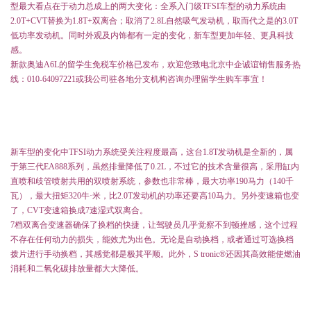
型最大看点在于动力总成上的两大变化：全系入门级TFSI车型的动力系统由
2.0T+CVT替换为1.8T+双离合；取消了2.8L自然吸气发动机，取而代之是的3.0T
低功率发动机。同时外观及内饰都有一定的变化，新车型更加年轻、更具科技
感。
新款奥迪
A6L
的留学生免税车价格已发布，欢迎您致电北京中企诚谊销售服务热
线：
010-64097221
或我公司驻各地分支机构咨询办理留学生购车事宜！
新车型的变化中TFSI动力系统受关注程度最高，这台1.8T发动机是全新的，属
于第三代EA888系列，虽然排量降低了0.2L，不过它的技术含量很高，采用缸内
直喷和歧管喷射共用的双喷射系统，参数也非常棒，最大功率190马力（140千
瓦），最大扭矩320牛·米，比2.0T发动机的功率还要高10马力。另外变速箱也变
了，CVT变速箱换成7速湿式双离合。
7
档双离合变速器确保了换档的快捷，让驾驶员几乎觉察不到顿挫感，这个过程
不存在任何动力的损失，能效尤为出色。无论是自动换档，或者通过可选换档
拨片进行手动换档，其感觉都是极其平顺。此外，S tronic®还因其高效能使燃油
消耗和二氧化碳排放量都大大降低。