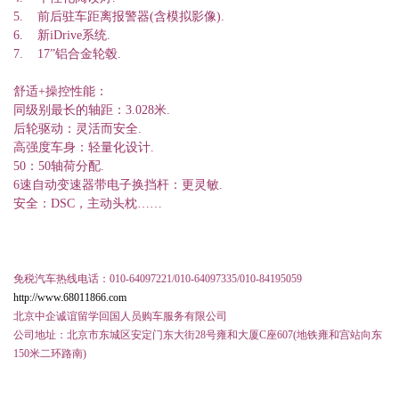
5. 前后驻车距离报警器(含模拟影像).
6. 新iDrive系统.
7. 17”铝合金轮毂.
舒适+操控性能：
同级别最长的轴距：3.028米.
后轮驱动：灵活而安全.
高强度车身：轻量化设计.
50：50轴荷分配.
6速自动变速器带电子换挡杆：更灵敏.
安全：DSC，主动头枕……
免税汽车热线电话：
010-64097221/010-64097335/010-84195059
http://www.68011866.com
北京中企诚谊留学回国人员购车服务有限公司
公司地址：北京市东城区安定门东大街
28
号雍和大厦
C
座
607(
地铁雍和宫站向东
150
米二环路南
)