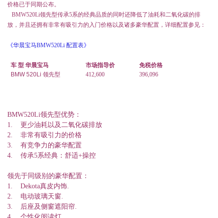
价格已于同期公布。
BMW520Li
领先型传承
5
系的经典品质的同时还降低了油耗和二氧化碳的排
放，并且还拥有非常有吸引力的入门价格以及诸多豪华配置，详细配置参见：
《
华晨宝马
BMW520Li
配
置表
》
车
型
华晨宝马
市场指导价
免税价格
BMW 520Li
领先型
412,600
396,096
BMW520Li领先型优势：
1. 更少油耗以及二氧化碳排放
2. 非常有吸引力的价格
3. 有竞争力的豪华配置
4. 传承5系经典：舒适+操控
领先于同级别的豪华配置：
1. Dekota真皮内饰.
2. 电动玻璃天窗.
3. 后座及侧窗遮阳帘.
4. 个性化阅读灯.