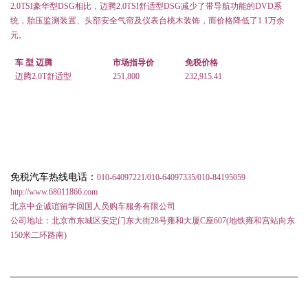
2.0TSI
豪华型
DSG
相比，迈腾
2.0TSI
舒适型
DSG
减少了带导航功能的
DVD
系
统，胎压监测装置、头部安全气帘及仪表台桃木装饰，而价格降低了
1.1
万余
元。
车
型
迈腾
市场指导价
免税价格
迈腾
2.0T
舒适型
251,800
232,915.41
免税汽车热线电话：
010-64097221/010-64097335/010-84195059
http://www.68011866.com
北京中企诚谊留学回国人员购车服务有限公司
公司地址：北京市东城区安定门东大街
28
号雍和大厦
C
座
607(
地铁雍和宫站向东
150
米二环路南
)