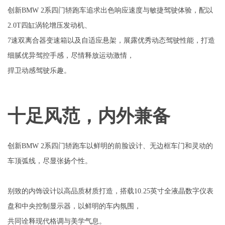
创新BMW 2系四门轿跑车追求出色响应速度与敏捷驾驶体验，配以
2.0T四缸涡轮增压发动机、
7速双离合器变速箱以及自适应悬架，展露优秀动态驾驶性能，打造
细腻优异驾控手感，尽情释放运动激情，
捍卫动感驾驶乐趣。
十足风范，内外兼备
创新BMW 2系四门轿跑车以鲜明的前脸设计、无边框车门和灵动的
车顶弧线，尽显张扬个性。
别致的内饰设计以高品质材质打造，搭载10.25英寸全液晶数字仪表
盘和中央控制显示器，以鲜明的车内氛围，
共同诠释现代格调与美学气息。