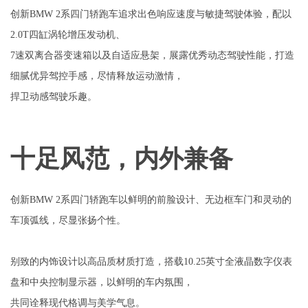
创新BMW 2系四门轿跑车追求出色响应速度与敏捷驾驶体验，配以
2.0T四缸涡轮增压发动机、
7速双离合器变速箱以及自适应悬架，展露优秀动态驾驶性能，打造
细腻优异驾控手感，尽情释放运动激情，
捍卫动感驾驶乐趣。
十足风范，内外兼备
创新BMW 2系四门轿跑车以鲜明的前脸设计、无边框车门和灵动的
车顶弧线，尽显张扬个性。
别致的内饰设计以高品质材质打造，搭载10.25英寸全液晶数字仪表
盘和中央控制显示器，以鲜明的车内氛围，
共同诠释现代格调与美学气息。