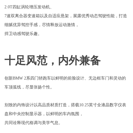
2.0T四缸涡轮增压发动机、
7速双离合器变速箱以及自适应悬架，展露优秀动态驾驶性能，打造
细腻优异驾控手感，尽情释放运动激情，
捍卫动感驾驶乐趣。
十足风范，内外兼备
创新BMW 2系四门轿跑车以鲜明的前脸设计、无边框车门和灵动的
车顶弧线，尽显张扬个性。
别致的内饰设计以高品质材质打造，搭载10.25英寸全液晶数字仪表
盘和中央控制显示器，以鲜明的车内氛围，
共同诠释现代格调与美学气息。