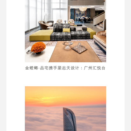
金螳螂·品宅携手梁志天设计：广州汇悦台