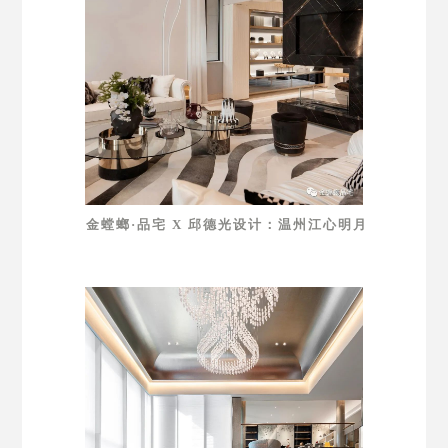
金螳螂·品宅 X 邱德光设计：温州江心明月