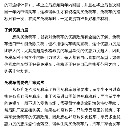
的可连续计算）。毕业之后必须两年内回国，并且在毕业后首次回
国一年内申请购车，这样留学生才有资格购买免税车。免税车的指
标只有一次。在购买免税车时，一定要提前准备好相关材料。
了解优惠力度
想购买免税车，就要对免税车的优惠政策有全面的了解。免税
车进口部件能免除关税，也不用缴纳车辆购置税。这个优惠力度是
比较大的，尤其是越是价格昂贵的车型享受的优惠力度越大。因此
免税车对于留学生的吸引力很大。每人都有自己喜欢的车型，如果
你喜欢的车型正好是免税车，价格还正好在自己的接受范围之内，
购买非常划算。
免税车需要去厂家购买
从
4S店怎么买免税车
？
按照免税车政策要求
，留学生不可以直
接在
4S店购买免税车。
由于涉及进口零部件免税流程
，面向留学生
的免税车一般不进入
零
售市场，需要留学生
先拿到海关审批手续，
然后
到厂家
直接
购买。如果在
4S店购买，只能享受店里的优惠，不
再
享受免税车的优惠政策。
因此想在
4S店购买免税车，享受多重优
惠力度的想法恐怕会落空。留学生购买免税车后，汽车厂家会发车