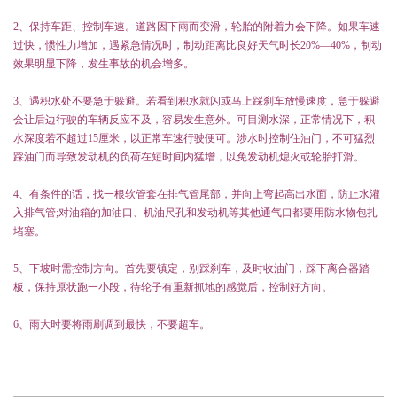
2
、保持车距、控制车速。道路因下雨而变滑，轮胎的附着力会下降。如果车速
过快，惯性力增加，遇紧急情况时，制动距离比良好天气时长
20%
—
40%
，制动
效果明显下降，发生事故的机会增多。
3
、遇积水处不要急于躲避。若看到积水就闪或马上踩刹车放慢速度，急于躲避
会让后边行驶的车辆反应不及，容易发生意外。可目测水深，正常情况下，积
水深度若不超过
15
厘米，以正常车速行驶便可。涉水时控制住油门，不可猛烈
踩油门而导致发动机的负荷在短时间内猛增，以免发动机熄火或轮胎打滑。
4
、有条件的话，找一根软管套在排气管尾部，并向上弯起高出水面，防止水灌
入排气管
;
对油箱的加油口、机油尺孔和发动机等其他通气口都要用防水物包扎
堵塞。
5
、下坡时需控制方向。首先要镇定，别踩刹车，及时收油门，踩下离合器踏
板，保持原状跑一小段，待轮子有重新抓地的感觉后，控制好方向。
6
、雨大时要将雨刷调到最快，不要超车。