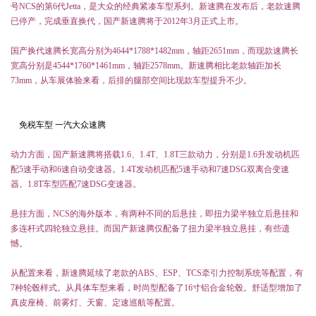
号
NCS
的第
6
代
Jetta
，是大众的经典紧凑车型系列。新速腾在发布后，老款速腾
已停产，完成垂直换代，国产新速腾将于
2012
年
3
月正式上市。
国产换代速腾长宽高分别为
4644*1788*
1482mm
，
轴距
2651mm
，而现款速腾长
宽高分别是
4544*1760*
1461mm
，轴距
2578mm
。新速腾相比老款轴距加长
73mm
，从车展体验来看，后排的腿部空间比现款车型提升不少。
免税车型 一汽大众速腾
动力方面，国产新速腾将搭载
1.6
、
1.4T
、
1.8T
三款动力，分别是
1.6
升
发动机
匹
配
5
速手动和
6
速自动变速器。
1.4T
发动机匹配
5
速手动和
7
速
DSG
双离合变速
器。
1.8T
车型匹配
7
速
DSG
变速器。
悬挂
方面，
NCS
的海外版本，有两种不同的后悬挂，即扭力梁半独立后悬挂和
多连杆
式四轮
独立悬挂
。而国产新速腾仅配备了扭力梁半独立悬挂，有些遗
憾。
从配置来看，新速腾延续了老款的
ABS
、
ESP
、
TCS
牵引力控制
系统等配置，有
7
种轮毂样式。从具体车型来看，时尚型配备了
16
寸铝合金轮毂。舒适型增加了
真皮座椅、
前雾灯
、天窗、
定速巡
航
等配置。