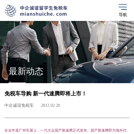
导航
最新动态
免税车导购 新一代速腾即将上市！
中企诚谊免税车
2012.02.20
在去年底
广州
车展上，
一汽
大众
国产新
速腾
正式发布。国产新速腾即为海外代