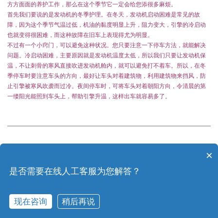
方方面面的养护工作，那么在这个季节它一定会给您添很多麻烦。
首先我们要说的是发动机的冬季护理。在冬天，发动机启动困难是常见的故
障，因为这个季节气温过低，机油的黏度明显上升，阻力变大，引擎的冷启动
也就变得很困难，而这种故障在旧车上表现得尤为明显。
不过有一个小窍门，可以避免这种状况。您只要注意一下停车方法，就能解决
问题。冷启动困难，主要原因就是发动机温度太低，所以我们只要让发动机保
温，不让刺骨的寒风直接吹进发动机舱内，就可以避免打不着车。所以，在冬
季停车时要注意车头的方向，最好让车头对着建筑物，利用建筑物来挡风，防
止引擎被寒风吹袭而过冷。夜间停车时，可将车头对着朝阳方向，令清晨的第
一缕阳光能照到车头上，帮助引擎升温，这样出车就容易多了。
×
上一篇：
标致508 2.0自动版上市,免税车价格即将公布！
是否需要在线人工客服为您解答？
下一篇：
东风标致308亮相成都车展，10月底上市！
现在咨询
稍后再说
电话咨询
在线咨询
购车留言
全国网点