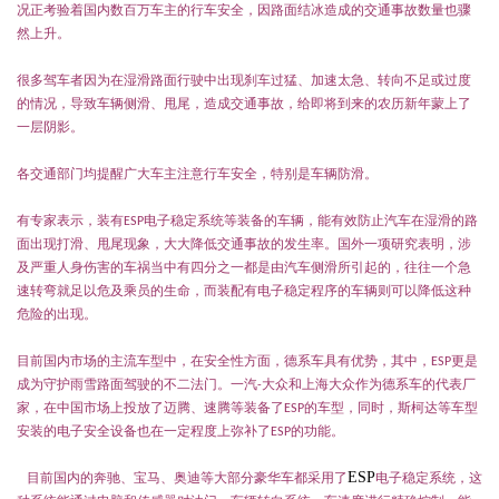
况正考验着国内数百万车主的行车安全，因路面结冰造成的交通事故数量也骤
然上升。
很多驾车者因为在湿滑路面行驶中出现刹车过猛、加速太急、转向不足或过度
的情况，导致车辆侧滑、甩尾，造成交通事故，给即将到来的农历新年蒙上了
一层阴影。
各交通部门均提醒广大车主注意行车安全，特别是车辆防滑。
有专家表示，装有
电子稳定系统等装备的车辆，能有效防止汽车在湿滑的路
ESP
面出现打滑、甩尾现象，大大降低交通事故的发生率。国外一项研究表明，涉
及严重人身伤害的车祸当中有四分之一都是由汽车侧滑所引起的，往往一个急
速转弯就足以危及乘员的生命，而装配有电子稳定程序的车辆则可以降低这种
危险的出现。
目前国内市场的主流车型中，在安全性方面，德系车具有优势，其中，
更是
ESP
成为守护雨雪路面驾驶的不二法门。一汽
大众和上海大众作为德系车的代表厂
-
家，在中国市场上投放了迈腾、速腾等装备了
的车型，同时，斯柯达等车型
ESP
安装的电子安全设备也在一定程度上弥补了
的功能。
ESP
ESP
目前国内的奔驰、宝马、奥迪等大部分豪华车都采用了
电子稳定系统，这