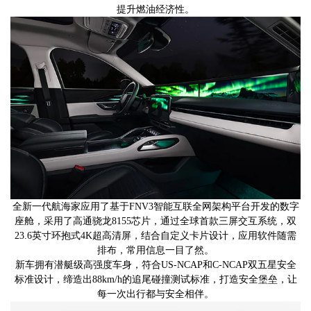
提升燃油经济性。
全新一代航海家应用了基于FNV3智能互联全网架构平台开发的数字
座舱，采用了高通骁龙8155芯片，通过全球首款三屏交互系统，双
23.6英寸环抱式4K超高清屏，结合自定义卡片设计，应用软件随需
排布，常用信息一目了然。
新车拥有潜艇级高强度车身，符合US-NCAP和C-NCAP双五星安全
标准设计，缔造出88km/h的追尾碰撞测试标准，打造安全堡垒，让
每一次出行都与安全相伴。