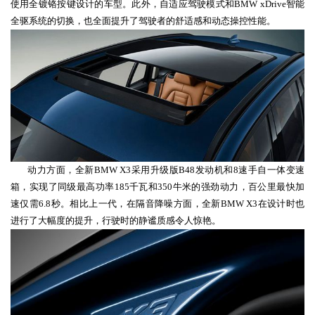
使用全镀铬按键设计的车型。
此外，
自适应驾驶模式
和
BMW
xDrive智能
全驱系统
的
切换，
也全面提升了驾驶者
的
舒适感
和动态操控性能
。
动力
方面，
全新
BMW
X3
采用升级版
B48发动机和8速
手自一体
变速
箱
，
实现了
同级最高功率
18
5
千瓦
和
350牛
米的强劲
动力，
百公里
最快
加
速
仅需
6
.8
秒。相比
上一
代
，在隔音降噪方面
，全新
BMW X3在
设计时也
进行了大幅度的提升
，行驶
时的静谧质感令人惊艳。