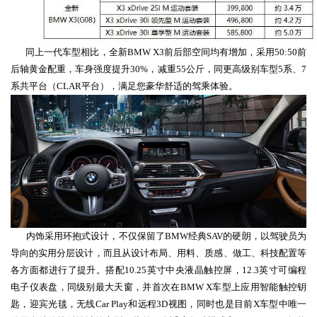
同
上一
代
车型
相比，
全新
BMW
X3
前后部
空间
均有
增加
，采用
50:
50
前
后轴
黄金配重，
车身强度
提升
30%，
减重
55公斤，同
更高级别车型
5系
、
7
系
共平台（
CLAR平台
）
，
满足您豪华
舒适
的驾乘体验。
内饰采用环抱式
设计，
不仅
保留了
BMW经典SAV的
硬朗，以驾驶员为
导向的实用分层设计，而且从设计布局、用料、质感、做工、科技配置等
各方面都进行了提升。
搭配
10.25
英寸
中央液晶触控屏
，
12
.3
英寸
可编程
电子仪表盘，
同级别
最大天窗，
并首次
在
BMW
X
车型
上
应用智能
触控
钥
匙
，迎宾光毯
，无线
C
ar Play和远程
3D视图
，
同时也是
目前
X车型
中唯一