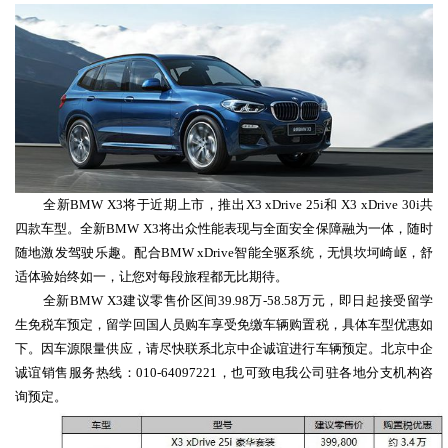
全新
BMW
X3
将于近期
上市，
推出
X3 xDrive 25i和 X3 xDrive 30i
共
四款
车型。
全新
BMW X3将出众性能表现与全面安全保障融为一体，随时
随地激发驾驶乐趣。配合BMW xDrive智能全驱系统，无惧坎坷崎岖，舒
适体验始终如一，让您对每段旅程都无比期待。
全新
BMW
X3
建议零售价区间
39.98万-58.58万元，即日起接受留学
生免税车预定，留学
回国人员购车
享受
免缴车辆购置税
，
具体车型优惠如
下
。
因
车源限量供应，请尽快
联系北京中企诚谊进行
车辆预定。
北京中企
诚谊销售服务热线：
010-64097221，也可致电我公司驻各地分支机构咨
询预定。