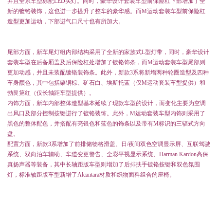
并且全系车型标配LED头灯。同时，豪华设计套装车型前保险杠下部增加了全
新的镀铬装饰，这也进一步提升了整车的豪华感。而M运动套装车型前保险杠
造型更加运动，下部进气口尺寸也有所加大。
尾部方面，新车尾灯组内部结构采用了全新的家族式L型灯带，同时，豪华设计
套装车型在后备厢盖及后保险杠处增加了镀铬饰条，而M运动套装车型尾部则
更加动感，并且未装配镀铬装饰条。此外，新款3系将新增两种轮圈造型及四种
车身颜色，其中包括栗铜棕、矿石白、埃斯托蓝（仅M运动套装车型提供）和
勃艮第红（仅长轴距车型提供）。
内饰方面，新车内部整体造型基本延续了现款车型的设计，而变化主要为空调
出风口及部分控制按键进行了镀铬装饰。此外，M运动套装车型内饰则采用了
黑色的整体配色，并搭配有亮银色和蓝色的饰条以及带有M标识的三辐式方向
盘。
配置方面，新款3系增加了前排储物格滑盖、日/夜间双色空调显示屏、互联驾驶
系统、双向泊车辅助、车道变更警告、全彩平视显示系统、Harman Kardon高保
真扬声器等装备，其中长轴距版车型则增加了后排扶手镀铬按键和双色氛围
灯，标准轴距版车型新增了Alcantara材质和织物面料组合的座椅。