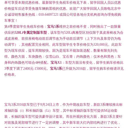
单可享受本期优惠价格。最新留学生免税车价格见下表，留学回国人员以优惠
价格提车后还享受免缴车辆购置税的优惠。欢迎广大留学回国人员致电北京中
企诚谊销售服务热线：010-64097221 或我公司驻各地分支机构咨询办理免税购
车事宜！
第4季度留学生免税车价格
：
宝马5系
维持之前价格不变，同时推出了一款限量
供应的
520Li专属定制版车型
，该车型与520Li典雅型区别仅限于真皮座椅改为合
成皮座椅、前排座椅电动前后调节改为手动前后调节（上下方向及靠背仍为电
动调节），其他配置完全相同。此车型留学生专享价格仅为320,000元。此款车
型为现车供应，提车周期较快。因为是现车不能加装选配，数量有限先到先
得。颜色方面，车身颜色：仅雪山白、宝石青；内饰颜色：仅米色和黑色；车
身和内饰颜色可组合4种搭配。
宝马X1
：车型方面没有变化，留学生购车价格比
3季度下调了2400元-15000元。
宝马3系
已升级为2016款，留学生购车价格请详见
价格表。
宝马3系2016款车型已于9月24日上市，作为中期改款车型，新款3系继续推出标
准轴距版（i）和长轴距版（Li）车型，其中标准轴距版车型可提供M运动套
装，长轴距版车型可提供豪华设计套装。而在外观的变化方面，新款3系主要针
对前脸及尾部细节进行了一定的调整，其中新车前大灯内部结构进行了优化，