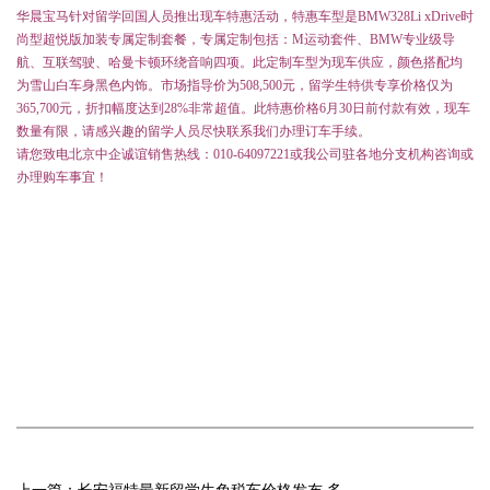
华晨宝马针对留学回国人员推出现车特惠活动，特惠车型是
BMW328Li xDrive
时
尚型超悦版加装专属定制套餐，专属定制包括：
M
运动套件、
BMW
专业级导
航、互联驾驶、哈曼卡顿环绕音响四项。此定制车型为现车供应，颜色搭配均
为雪山白车身黑色内饰。市场指导价为
508,500
元，留学生特供专享价格仅为
365,700
元，折扣幅度达到28%非常超值。此特惠价格
6
月
30
日前付款有效，现车
数量有限，请感兴趣的留学人员尽快联系我们办理订车手续。
请您致电北京中企诚谊销售热线：
010-64097221
或我公司驻各地分支机构咨询或
办理购车事宜！