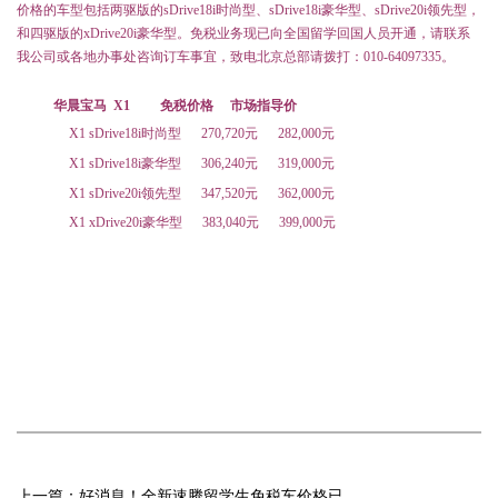
价格的车型包括两驱版的sDrive18i时尚型、sDrive18i豪华型、sDrive20i领先型，
和四驱版的xDrive20i豪华型。免税业务现已向全国留学回国人员开通，请联系
我公司或各地办事处咨询订车事宜，致电北京总部请拨打：010-64097335。
华晨宝马 X1
免
税价格
市场指导价
X1 sDrive18i
时尚型
270,720元
282,000元
X1 sDrive18i
豪华型
306,240元
319,000元
X1 sDrive20i
领先型
347,520元
362,000元
X1 xDrive20i
豪华型
383,040元
399,000元
上一篇：
好消息！全新速腾留学生免税车价格已公布！