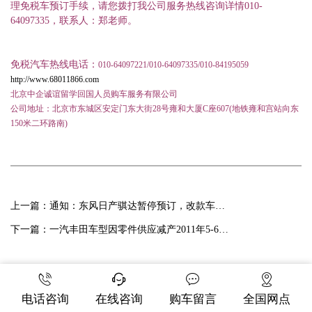
理免税车预订手续，请您拨打我公司服务热线咨询详情010-
64097335，联系人：郑老师。
免税汽车热线电话：
010-64097221/010-64097335/010-84195059
http://www.68011866.com
北京中企诚谊留学回国人员购车服务有限公司
公司地址：北京市东城区安定门东大街
28
号雍和大厦
C
座
607(
地铁雍和宫站向东
150
米二环路南
)
上一篇：
通知：东风日产骐达暂停预订，改款车型即将上市！
下一篇：
一汽丰田车型因零件供应减产2011年5-6月暂停办理
电话咨询
在线咨询
购车留言
全国网点