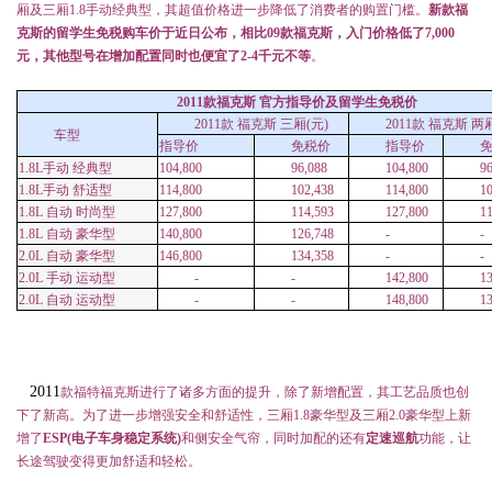
厢及三厢
1.8
手动经典型，其超值价格进一步降低了消费者的购置门槛。
新款福
克斯的留学生免税购车价于近日公布，相比
09
款福克斯，入门价格低了
7,000
元，其他型号在增加配置同时也便宜了2-4千元不等
。
2011
款福克斯 官方指导价及留学生免税价
2011
款 福克斯 三厢
(
元
)
2011
款 福克斯 两
车型
指导价
免税价
指导价
1.8L
手动 经典型
104,800
96,088
104,800
96
1.8L
手动 舒适型
114,800
102,438
114,800
1
1.8L
自动 时尚型
127,800
114,593
127,800
1
1.8L
自动 豪华型
140,800
126,748
-
-
2.0L
自动 豪华型
146,800
134,358
-
-
2.0L
手动 运动型
-
-
142,800
1
2.0L
自动 运动型
-
-
148,800
1
2011
款福特福克斯进行了诸多方面的提升，除了新增配置，其工艺品质也创
下了新高。为了进一步增强安全和舒适性，三厢
1.8
豪华型及三厢
2.0
豪华型上新
增了
ESP(
电子车身稳定系统
)
和侧安全气帘，同时加配的还有
定速巡航
功能，让
长途驾驶变得更加舒适和轻松。