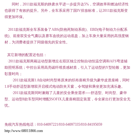
同时，
2011
款福克斯的静肃水平进一步提升达
5%
，空调效率和燃油经济性
也获得了有效的提升。另外，全车系采用了国
IV
排放标准，让
2011
款福克斯变
得更加环保。
2011款福克斯全车系装备了ABS(防抱死制动系统)、EBD(电子制动力分配系
统)、前座双安全气囊以及赛车血统的运动底盘，加上车身大量采用的高强度钢
材，为消费者提供了同级领先的安全性。
其它新增的配置还包括：
·2011款福克斯两厢运动型新增左右双区独立控制自动恒温空调和AFS弯道辅
助照明系统；中控台采用高亮碳纤维质感材质，引入了运动型的Y型轮毂，更加
彰显时尚；
·2011款福克斯1.8自动时尚型将原来的织布座椅升级为豪华皮质座椅，同时
1.8手动舒适型新增双开启模式电动防夹天窗，令驾驶和乘坐更加充满乐趣。
·2011款福克斯同时兼顾了儿童的安全乘坐需求──舒适型、时尚型、豪华
型、运动型8款车型同时增配ISOFIX儿童座椅固定装置，令全家出行更加安全无
忧。
免税汽车热线电话：
010-64097221/010-64097335/010-84195059
http://www.68011866.com