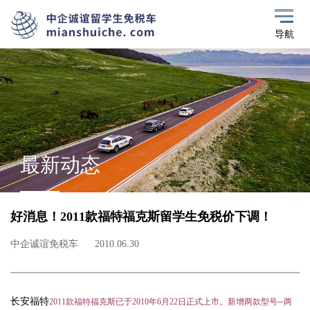
导航
最新动态
好消息！2011款福特福克斯留学生免税价下调！
中企诚谊免税车
2010.06.30
长安福特
2011
款福特福克斯已于
2010
年
6
月
22
日正式上市。新增两款型号
─
两