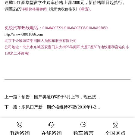
速腾1.4T豪华型留学生购车价格上调2000元，新价格即日起执行。
调整后的
(
点击
)
。
详细价格
请参阅
《最新免税价格表》
免税汽车热线电话：
010-64097221/010-64097335/010-84195059
http://www.68011866.com
北京中企诚谊留学回国人员购车服务有限公司
公司地址：北京市东城区安定门东大街
28
号雍和大厦
C
座
607(
地铁雍和宫站向东
150
米二环路南
)
上一篇：
预告：国产奥迪Q5将于3月上市，现已接受免税车预定！
下一篇：
东风日产新一期价格维持不变(2010年1-2月)！
电话咨询
在线咨询
购车留言
全国网点