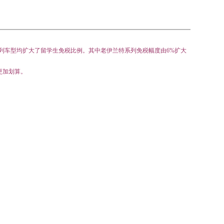
列车型均扩大了留学生免税比例。其中老伊兰特系列免税幅度由
6%
扩大
更加划算。