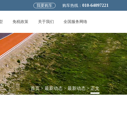
010-64097221
我要购车
购车热线：
型
免税政策
关于我们
全国服务网络
首页
>
最新动态
>
最新动态
>
正文