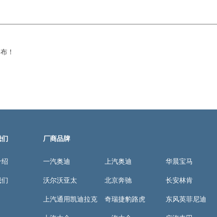
公布！
我们
厂商品牌
介绍
一汽奥迪
上汽奥迪
华晨宝马
我们
沃尔沃亚太
北京奔驰
长安林肯
上汽通用凯迪拉克
奇瑞捷豹路虎
东风英菲尼迪