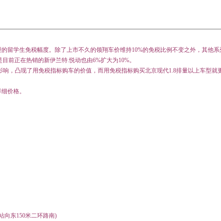
型的留学生免税幅度。除了上市不久的领翔车价维持
10%
的免税比例不变之外，其他系
是目前正在热销的新伊兰特
.
悦动也由
6%
扩大为
10%
。
影响，凸现了用免税指标购车的价值，而用免税指标购买北京现代
1.8
排量以上车型就
详细价格
。
向东150米二环路南)