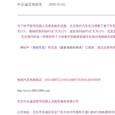
中企诚谊免税车
2009-05-02
为了给予留学回国人员更多购车优惠，北京现代汽车近日调整了旗下车
为
11%
，索纳塔系列由
6%
扩大为
12%
，途胜系列由
8%
扩大为
12%
，尤其
北京现代的这一举措弥补了小排量车型购置税减半征收对免税购车的
网站中
《免税车型》
栏目及
《最新免税价格表》
已更新，请点击查询
免税汽车热线电话：010-64097221/010-64097335/010-84195059
http://www.68011866.com
北京中企诚谊留学回国人员购车服务有限公司
公司地址：北京市东城区安定门东大街28号雍和大厦C座607(地铁雍和宫站