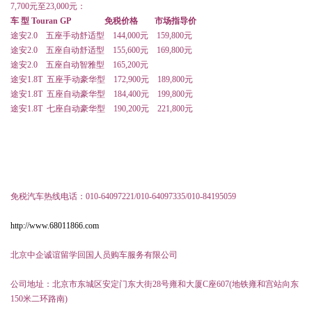
7,700
元至
23,000
元：
车
型
Touran GP
免税价格
市场指导价
途安
2.0
五座手动舒适型
144,000
元
159,800
元
途安
2.0
五座自动舒适型
155,600
元
169,800
元
途安
2.0
五座自动智雅型
165,200
元
途安
1.8T
五座手动豪华型
172,900
元
189,800
元
途安
1.8T
五座自动豪华型
184,400
元
199,800
元
途安
1.8T
七座自动豪华型
190,200
元
221,800
元
免税汽车热线电话：010-64097221/010-64097335/010-84195059
http://www.68011866.com
北京中企诚谊留学回国人员购车服务有限公司
公司地址：北京市东城区安定门东大街28号雍和大厦C座607(地铁雍和宫站向东
150米二环路南)