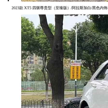
2023款 XT5 四驱尊贵型（至臻版）/阿拉斯加白/黑色内饰