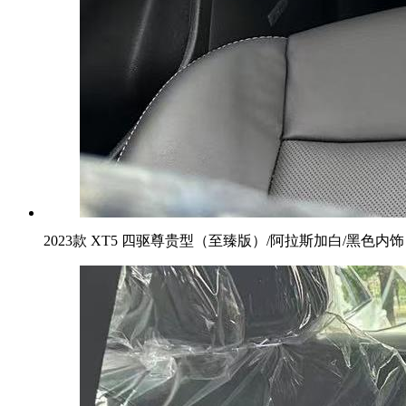
2023款 XT5 四驱尊贵型（至臻版）/阿拉斯加白/黑色内饰