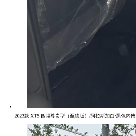
2023款 XT5 四驱尊贵型（至臻版）/阿拉斯加白/黑色内饰