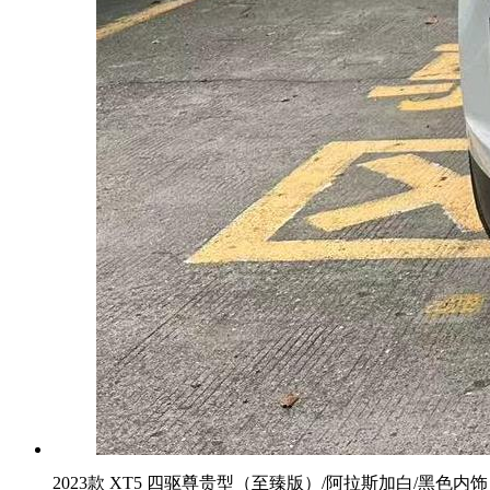
2023款 XT5 四驱尊贵型（至臻版）/阿拉斯加白/黑色内饰