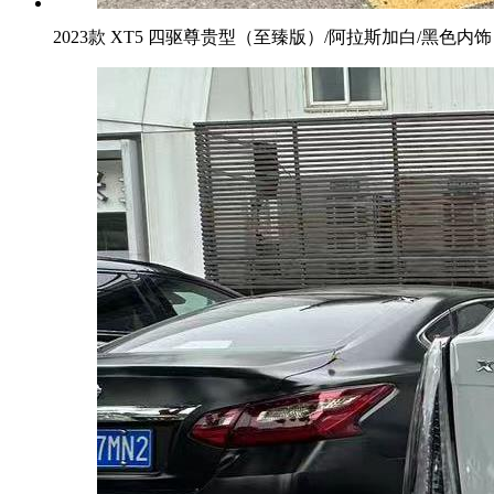
2023款 XT5 四驱尊贵型（至臻版）/阿拉斯加白/黑色内饰