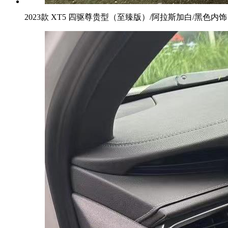
2023款 XT5 四驱尊贵型（至臻版）/阿拉斯加白/黑色内饰