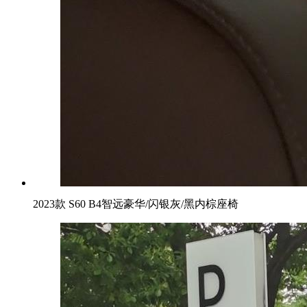
2023款 S60 B4智远豪华/闪银灰/黑内棕座椅