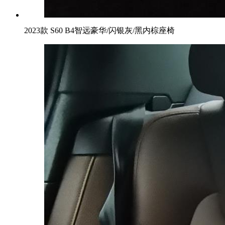
2023款 S60 B4智远豪华/闪银灰/黑内棕座椅