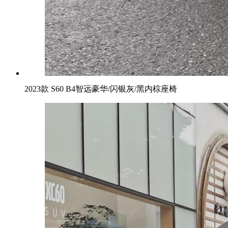
2023款 S60 B4智远豪华/闪银灰/黑内棕座椅