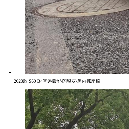
2023款 S60 B4智远豪华/闪银灰/黑内棕座椅