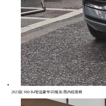
2023款 S60 B4智远豪华/闪银灰/黑内棕座椅