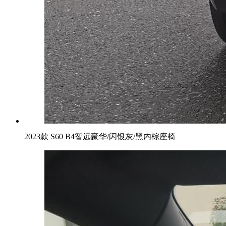
2023款 S60 B4智远豪华/闪银灰/黑内棕座椅