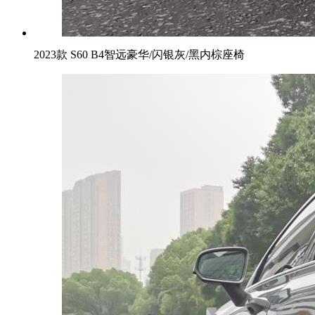
2023款 S60 B4智远豪华/闪银灰/黑内棕座椅