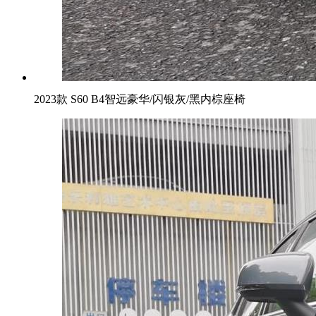
2023款 S60 B4智远豪华/闪银灰/黑内棕座椅